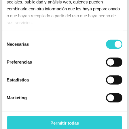
sociales, publicidad y análisis web, quienes pueden
combinarla con otra información que les haya proporcionado
INYECTOR VITÓN
o que hayan recopilado a partir del uso que haya hecho de
PARA BOMBA
sus servicios.
NEUMÁTICA (6x8)
Selección
Necesarias
de
consentimiento
Preferencias
VÁLVULA DE
ASPIRACIÓN
Estadística
VITÓN
Marketing
Permitir todas