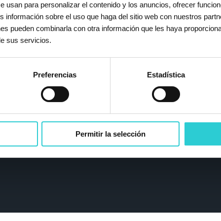
y pedidos
Información legal
e usan para personalizar el contenido y los anuncios, ofrecer funcion
s información sobre el uso que haga del sitio web con nuestros partn
Política de Cookies
enes pueden combinarla con otra información que les haya proporcion
Política de Privacidad
e sus servicios.
Aviso Legal
Condiciones de Uso y Venta
Preferencias
Estadística
Newsletter
Permitir la selección