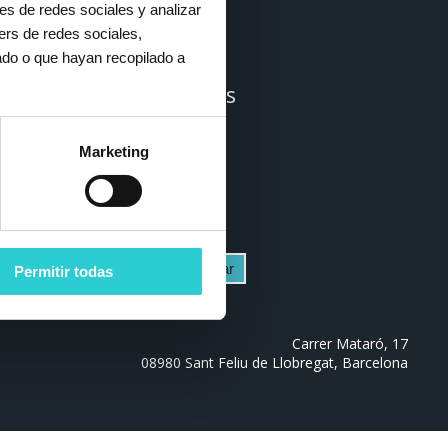
Llámanos
es de redes sociales y analizar
ers de redes sociales,
936 322 852
ado o que hayan recopilado a
Redes sociales
Marketing
Permitir todas
Carrer Mataró, 17
08980 Sant Feliu de Llobregat, Barcelona