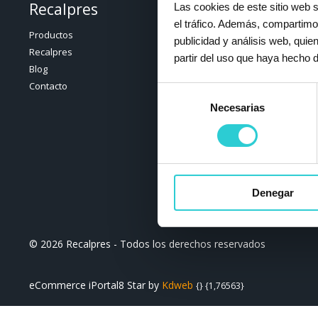
Recalpres
Registro 
Las cookies de este sitio web s
el tráfico. Además, compartimo
Productos
Acceder
publicidad y análisis web, qui
Recalpres
Regístrate
partir del uso que haya hecho d
Blog
Contacto
Selección
Necesarias
de
consentimiento
Denegar
© 2026 Recalpres - Todos los derechos reservados
eCommerce iPortal8 Star by
Kdweb
{} {1,76563}