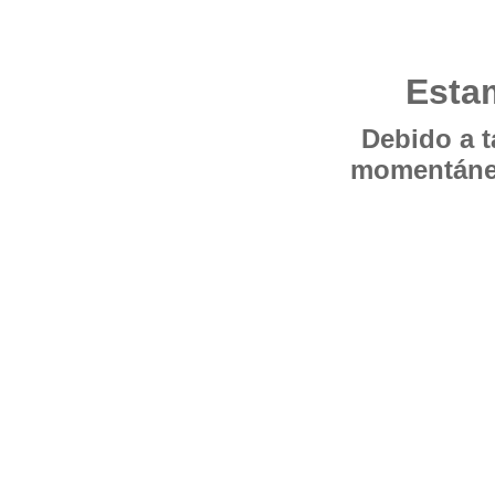
Esta
Debido a t
momentánea